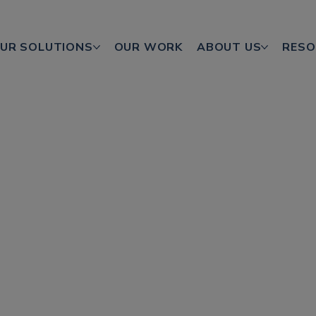
UR SOLUTIONS
OUR WORK
ABOUT US
RESO
adores Globales
nar el Mundial 
 de Localizació
rtunidad monumental para todo tipo de marcas. Ya seas 