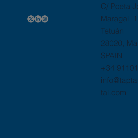
C/ Poeta 
Maragall 1
Tetuán
28020, Ma
SPAIN
+34 9110
info@tapta
tal.com