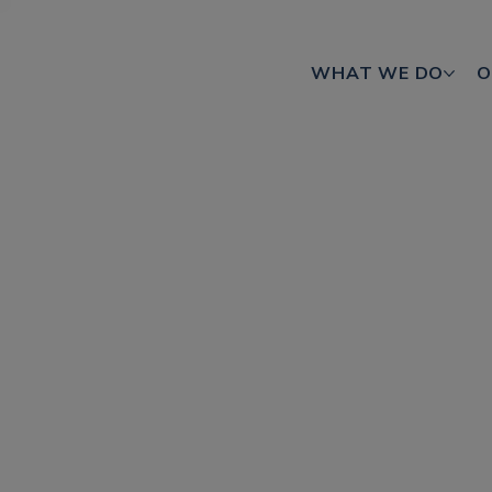
WHAT WE DO
O
De Patrocin
Locales: Ga
Inteligencia
El Mundial de 2026 representa una opo