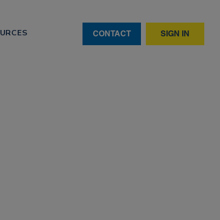
URCES
CONTACT
SIGN IN
 a Marcas
2026 con
n
un patrocinador global oficial o una